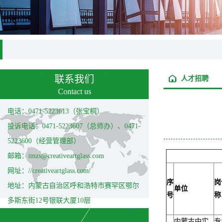
联系我们
人才招聘
Contact us
电话：0471-5223613（张宝桐）
投诉电话：0471-5223607（总师办）、0471-
5223600（经营管理部）
邮箱：imzs@creativeartglass.com
网址：//creativeartglass.com/
序
岗
地址：内蒙古自治区呼和浩特市赛罕区鄂尔
单位
号
称
多斯东街12号银联大厦10层
内蒙古中实
专