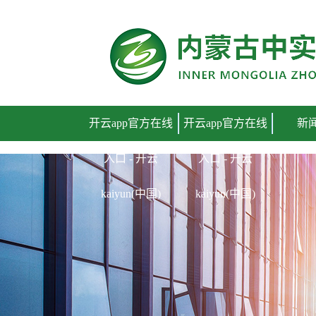
开云app官方在线入口 - 开云kaiyun(中国)
开云app官方在线
开云app官方在线
新
入口 - 开云
入口 - 开云
kaiyun(中国)
kaiyun(中国)