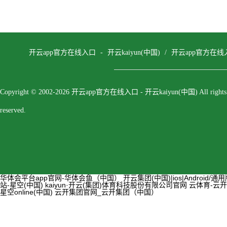
开云app官方在线入口 - 开云kaiyun(中国)
/
开云app官方在线入
Copyright © 2002-2026 开云app官方在线入口 - 开云kaiyun(中国) All rights
reserved.
华体会平台app官网-华体会鱼（中国）
开云集团(中国)|ios|Android/
站-星空(中国)
kaiyun·开云(集团)体育科技股份有限公司官网
云体育-云
星空online(中国)
云开集团官网_云开集团（中国）