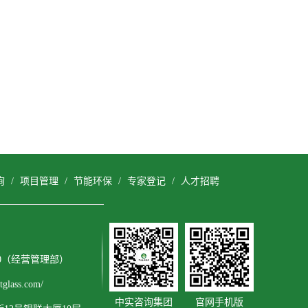
询
/
项目管理
/
节能环保
/
专家登记
/
人才招聘
3600（经营管理部）
glass.com/
中实咨询集团
官网手机版