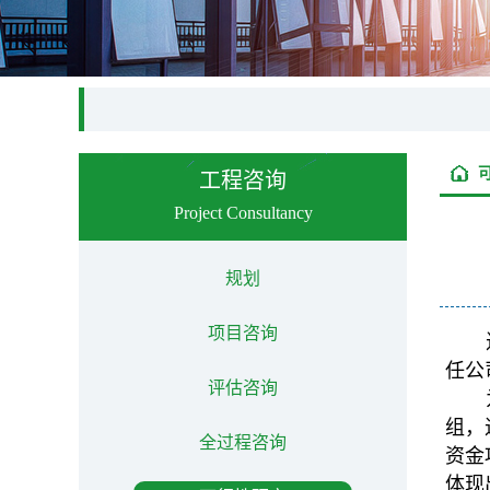
工程咨询
Project Consultancy
规划
项目咨询
任公
评估咨询
组，
全过程咨询
资金
体现