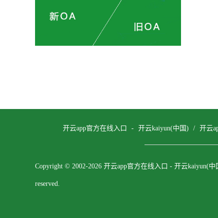
开云app官方在线入口 - 开云kaiyun(中国)
/
开云a
Copyright © 2002-2026 开云app官方在线入口 - 开云kaiyun(中国) 
reserved.