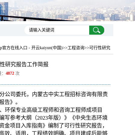
p官方在线入口 - 开云kaiyun(中国)
>>工程咨询>>可行性研究
性研究报告工作简报
量：
4872
次
分公司委托，内蒙古中实工程招标咨询有限责
报告》。
、环保专业高级工程师和咨询工程师成项目
写参考大纲（2023年版）》《中央生态环境
资金项目入库指南》编制了可行性研究报告，
高效、适用，工程绩效明确、项目建成后能够