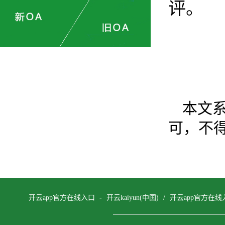
评。
本文
可，不
开云app官方在线入口 - 开云kaiyun(中国)
/
开云app官方在线入