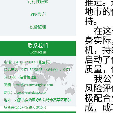
推进。
可行性研究
地市的
PPP咨询
持。
设备监理
在这
身实际
联系我们
机，持
Contact us
启动了
电话：0471-5223613（张宝桐）
质量，
投诉电话：0471-5223607（总师办）、0471-
我公
5223600（经营管理部）
邮箱：imzs@creativeartglass.com
风险评
网址：//creativeartglass.com/
极配合
地址：内蒙古自治区呼和浩特市赛罕区鄂尔
成，成
多斯东街12号银联大厦10层