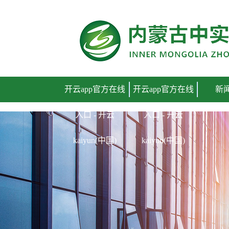
开云app官方在线入口 - 开云kaiyun(中国)
开云app官方在线
开云app官方在线
新
入口 - 开云
入口 - 开云
kaiyun(中国)
kaiyun(中国)