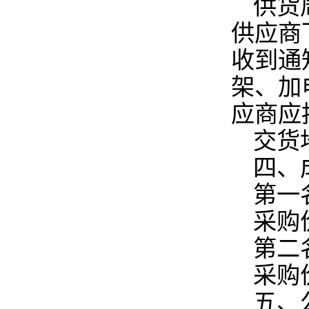
供货
供应商
收到通
架、加
应商应
交货
四、
第一
采购价
第二
采购价
五、