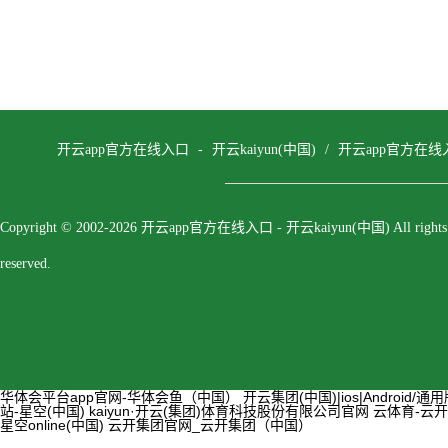
开云app官方在线入口 - 开云kaiyun(中国)
/
开云app官方在线入
Copyright © 2002-2026 开云app官方在线入口 - 开云kaiyun(中国) All rights
reserved.
华体会平台app官网-华体会鱼（中国）
开云集团(中国)|ios|Android/
站-星空(中国)
kaiyun·开云(集团)体育科技股份有限公司官网
云体育-云
星空online(中国)
云开集团官网_云开集团（中国）