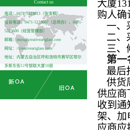
大厦1
Contact us
购人确
电话：0471-5223613（张宝桐）
投诉电话：0471-5223607（总师办）、0471-
一、
5223600（经营管理部）
二、
邮箱：imzs@creativeartglass.com
三、
网址：//creativeartglass.com/
第一
地址：内蒙古自治区呼和浩特市赛罕区鄂尔
多斯东街12号银联大厦10层
最后报
供货
供应商
收到通
架、加
应商应