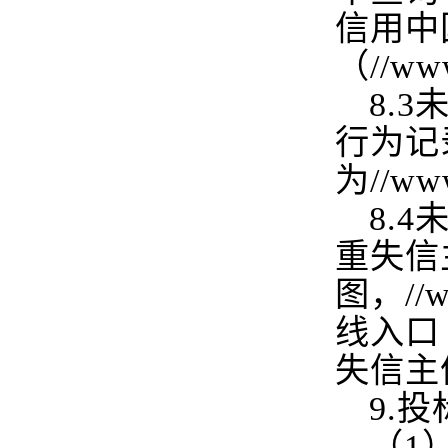
信用中
（//www
8.
行为记
为
//www
8.
重失信
图，//
线入口 
失信主
9.
（1