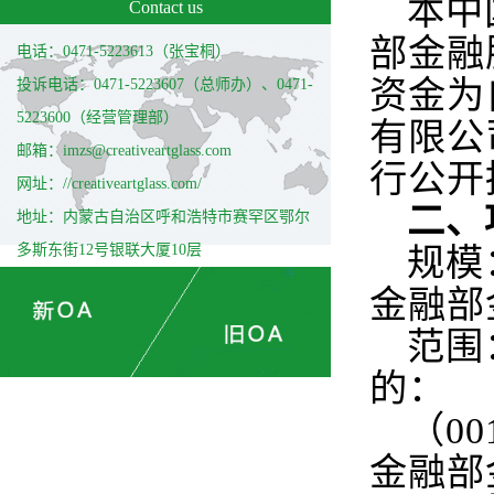
本中
Contact us
部金融
电话：0471-5223613（张宝桐）
资金为
投诉电话：0471-5223607（总师办）、0471-
5223600（经营管理部）
有限公
邮箱：imzs@creativeartglass.com
行公开
网址：//creativeartglass.com/
二、
地址：内蒙古自治区呼和浩特市赛罕区鄂尔
多斯东街12号银联大厦10层
规模
金融部
范围
的：
（0
金融部