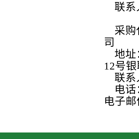
联系
采购
司
地址
12号银
联系
电话：0
电子邮件