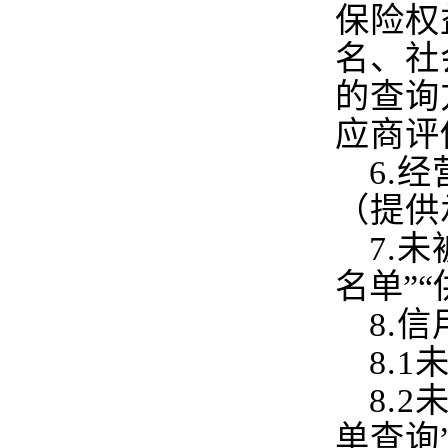
保险权
名、社
的查询
应商评
6.
（提供
7.
名单”
8.
8.
8.2
单查询