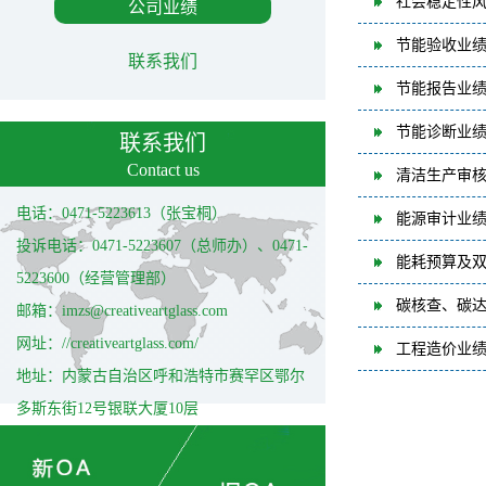
社会稳定性风
公司业绩
节能验收业绩
联系我们
节能报告业绩
节能诊断业绩
联系我们
Contact us
清洁生产审核
电话：0471-5223613（张宝桐）
能源审计业绩
投诉电话：0471-5223607（总师办）、0471-
能耗预算及双
5223600（经营管理部）
碳核查、碳达
邮箱：imzs@creativeartglass.com
网址：//creativeartglass.com/
工程造价业绩
地址：内蒙古自治区呼和浩特市赛罕区鄂尔
多斯东街12号银联大厦10层