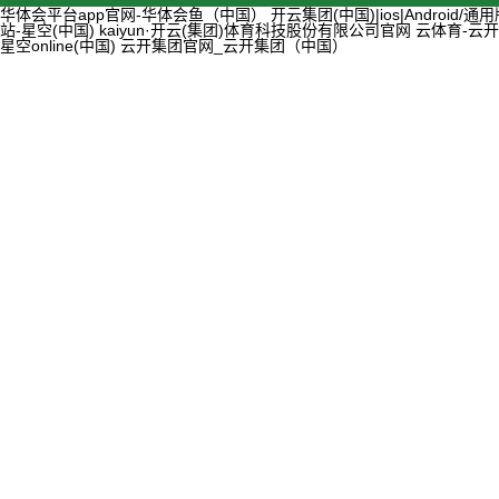
华体会平台app官网-华体会鱼（中国）
开云集团(中国)|ios|Android/
站-星空(中国)
kaiyun·开云(集团)体育科技股份有限公司官网
云体育-云
星空online(中国)
云开集团官网_云开集团（中国）