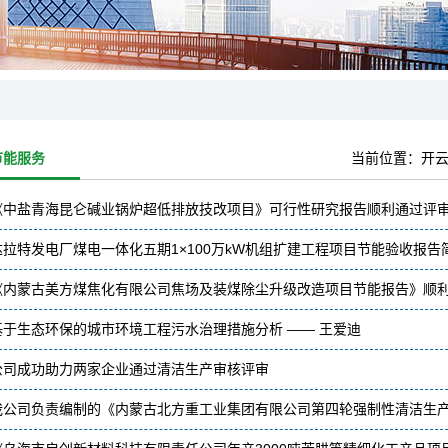
节能服务
当前位置：
开云
《中盐青海昆仑碱业锅炉超低排放技改项目》可行性研究报告顺利通过评
达拉特发电厂煤电一体化五期1×100万kW机组扩建工程项目节能验收报告
《内蒙古美方煤焦化有限公司焦场及装煤除尘升级改造项目节能报告》顺
基于生态环保的城市环境工程污水治理措施分析 —— 王爱迪
公司成功助力两家企业通过清洁生产审核评审
我公司负责编制的《内蒙古北方重工业集团有限公司第四轮强制性清洁生