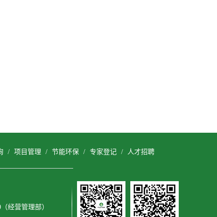
询
/
项目管理
/
节能环保
/
专家登记
/
人才招聘
3600（经营管理部）