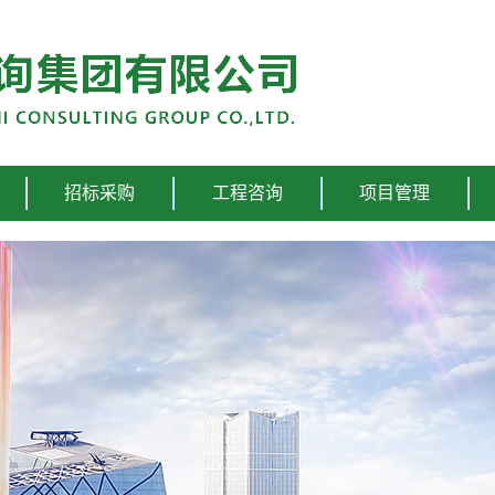
招标采购
工程咨询
项目管理