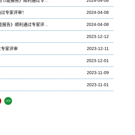
目节能报告》顺利通过专…
2024-04-08
通过专家评审！
2024-04-08
能报告》顺利通过专家评…
2024-04-08
2023-12-12
过专家评审
2023-12-11
2023-12-01
2023-11-09
2023-11-01
>>