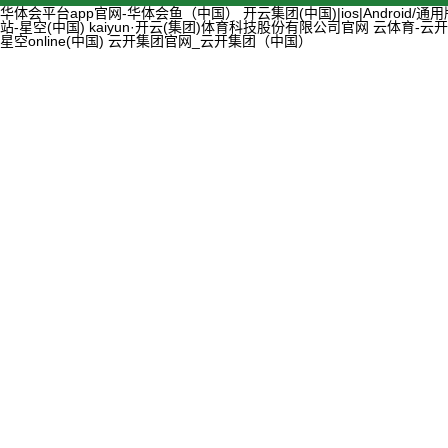
华体会平台app官网-华体会鱼（中国）
开云集团(中国)|ios|Android/
站-星空(中国)
kaiyun·开云(集团)体育科技股份有限公司官网
云体育-云
星空online(中国)
云开集团官网_云开集团（中国）