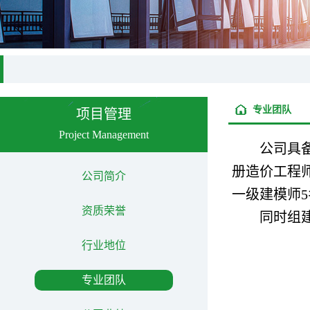
专业团队
项目管理
Project Management
公司具
册造价工程师
公司简介
一级建模师
资质荣誉
同时组
行业地位
专业团队