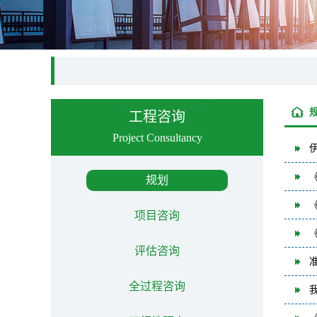
工程咨询
Project Consultancy
规划
项目咨询
评估咨询
全过程咨询