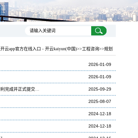
：
开云app官方在线入口 - 开云kaiyun(中国)
>>工程咨询>>规划
2026-01-09
2026-01-09
审顺利完成并正式提交…
2025-09-29
2025-08-07
2024-12-18
2024-12-18