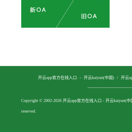
开云app官方在线入口 - 开云kaiyun(中国)
/
开云a
Copyright © 2002-2026 开云app官方在线入口 - 开云kaiyun(中国) 
reserved.