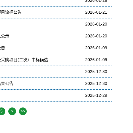
2026-01-26
项目流标公告
2026-01-21
2026-01-20
人公示
2026-01-20
公告
2026-01-09
采购项目(二次）中标候选…
2026-01-09
2025-12-30
结果公告
2025-12-30
2025-12-29
5
>
>>