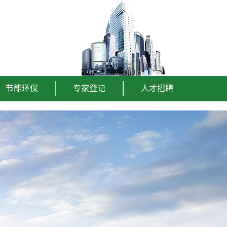
节能环保
专家登记
人才招聘