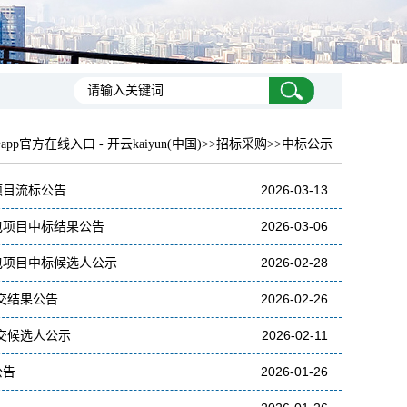
app官方在线入口 - 开云kaiyun(中国)
>>招标采购>>中标公示
项目流标公告
2026-03-13
包项目中标结果公告
2026-03-06
包项目中标候选人公示
2026-02-28
交结果公告
2026-02-26
交候选人公示
2026-02-11
公告
2026-01-26