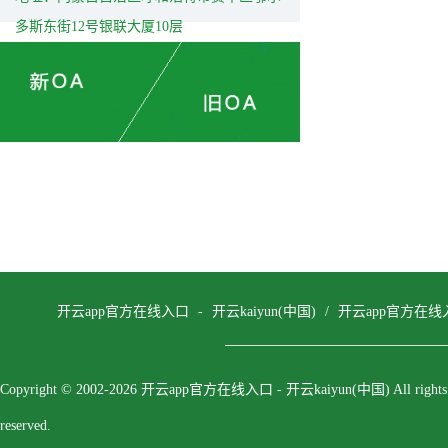
多斯东街12号银联大厦10层
开云app官方在线入口 - 开云kaiyun(中国)
/
开云app官方在线入
Copyright © 2002-2026 开云app官方在线入口 - 开云kaiyun(中国) All rights
reserved.