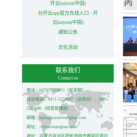
开云kaiyun(中国)
分开云app官方在线入口 - 开
云kaiyun(中国)
通知公告
文化活动
联系我们
Contact us
电话：0471-5223613（张宝桐）
投诉电话：0471-5223607（总师办）、0471-
5223600（经营管理部）
邮箱：imzs@creativeartglass.com
网址：//creativeartglass.com/
地址：内蒙古自治区呼和浩特市赛罕区鄂尔