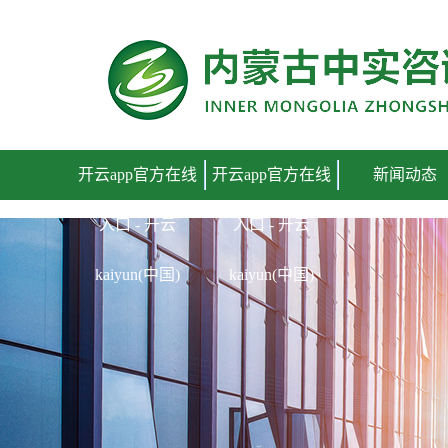
开云app官方在线入口 - 开云kaiyun(中国)
开云app官方在线
开云app官方在线
新闻动态
入口 - 开云
入口 - 开云
kaiyun(中国)
kaiyun(中国)