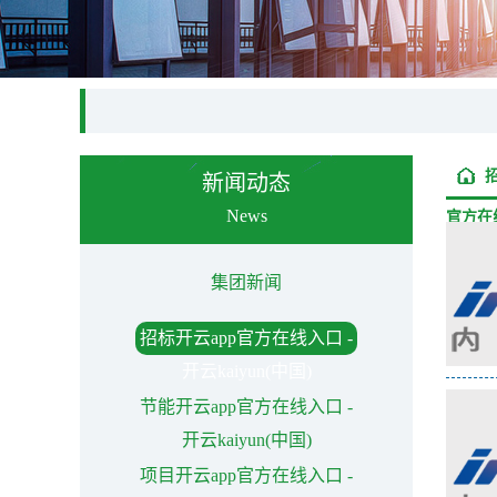
新闻动态
News
官方在线
kaiyu
集团新闻
招标开云app官方在线入口 -
开云kaiyun(中国)
节能开云app官方在线入口 -
开云kaiyun(中国)
项目开云app官方在线入口 -