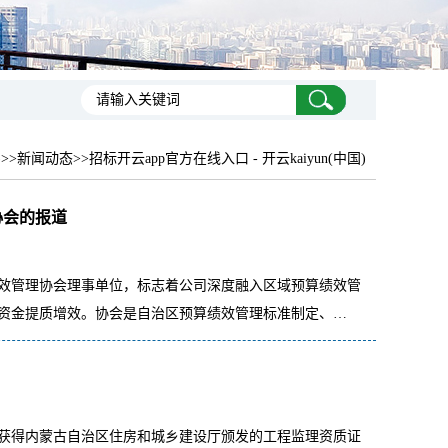
)
>>新闻动态>>招标开云app官方在线入口 - 开云kaiyun(中国)
协会的报道
效管理协会理事单位，标志着公司深度融入区域预算绩效管
资金提质增效。协会是自治区预算绩效管理标准制定、…
公司获得内蒙古自治区住房和城乡建设厅颁发的工程监理资质证