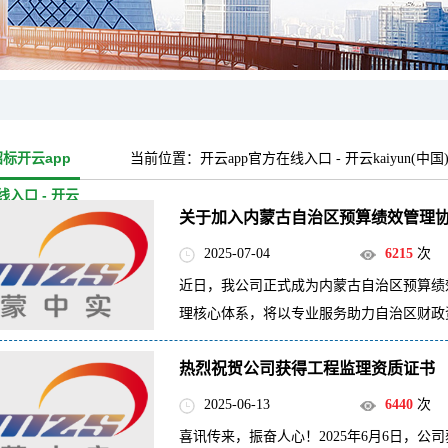
招标开云app
当前位置：
开云app官方在线入口 - 开云kaiyun(中国
入口 - 开云
关于加入内蒙古自治区预算绩效管理
n(中国)
2025-07-04
6215
次
近日，我公司正式成为内蒙古自治区预算绩
理核心体系，将以专业服务助力自治区财政
热烈祝贺公司获得工程监理资质证书
2025-06-13
6440
次
喜讯传来，振奋人心！2025年6月6日，